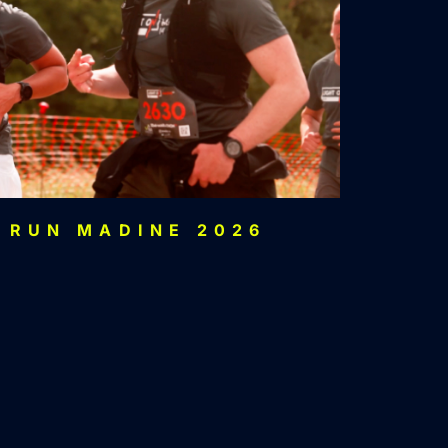
 RUN MADINE 2026