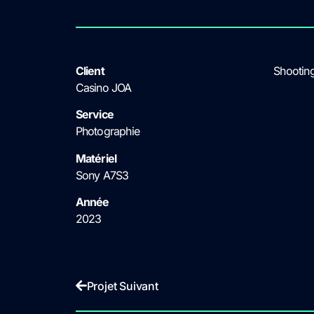
Client
Shooting
Casino JOA
Service
Photographie
Matériel
Sony A7S3
Année
2023
Projet Suivant