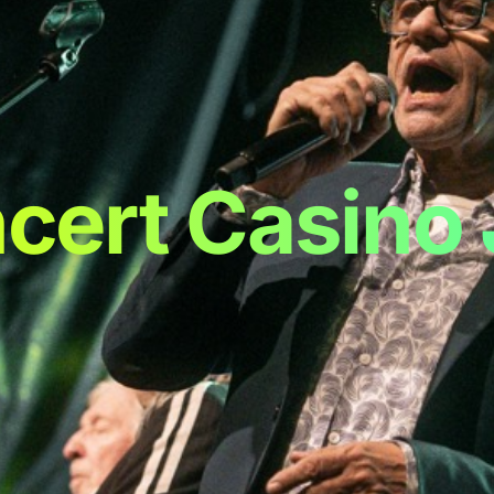
cert Casino