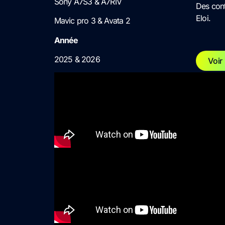
Sony A7S3 & A7RIV
Des cont
Eloi.
Mavic pro 3 & Avata 2
Année
2025 & 2026
Voir 