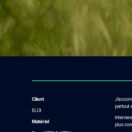
Client
J’accomp
partout 
ELOI
Intervie
Matériel
plus com