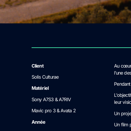
Client
Au cœur 
l’une de
Solis Culturae
Pendant 3
Matériel
L’objecti
Sony A7S3 & A7RIV
leur vis
Mavic pro 3 & Avata 2
Un proje
Année
Un film 