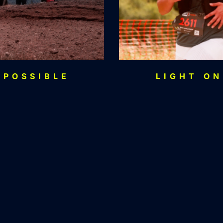
MPOSSIBLE
LIGHT ON
er de vos besoins et
ollaboration.