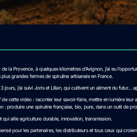
de la Provence, à quelques kilomètres d’Avignon, j’ai eu l’opport
s plus grandes fermes de spiruline artisanale en France.
 jours, j’ai suivi Joris et Lilian, qui cultivent un aliment du futur… a
f de cette vidéo : raconter leur savoir-faire, mettre en lumière leur 
ion : produire une spiruline française, bio, pure, dans un outil de pr
t qui allie agriculture durable, innovation, transmission.
pensé pour les partenaires, les distributeurs et tous ceux qui croie